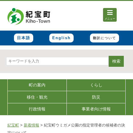
メニュー
日本語
English
翻訳について
検索
町の案内
くらし
移住・観光
防災
行政情報
事業者向け情報
紀宝町
>
新着情報
>
紀宝町ウミガメ公園の指定管理者の候補者の決
定について