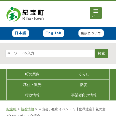
メニュー
日本語
English
翻訳について
検索
町の案内
くらし
移住・観光
防災
行政情報
事業者向け情報
紀宝町
>
新着情報
>
☆出会い創出イベント☆【世界遺産】花の窟
パワースポット交流会