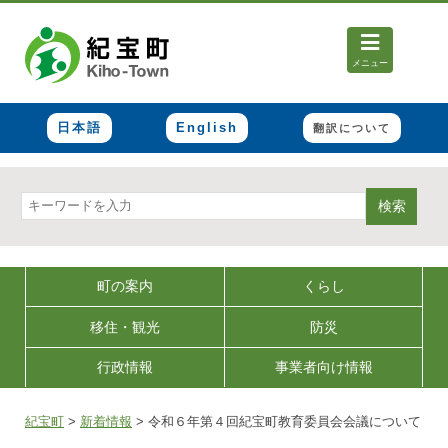
メニュー
日本語
English
翻訳について
検索
町の案内
くらし
移住・観光
防災
行政情報
事業者向け情報
紀宝町
>
新着情報
>
令和６年第４回紀宝町教育委員会会議について