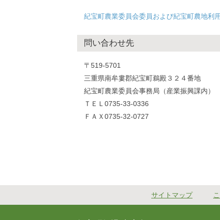
紀宝町農業委員会委員および紀宝町農地利用最適
問い合わせ先
〒519-5701
三重県南牟婁郡紀宝町鵜殿３２４番地
紀宝町農業委員会事務局（産業振興課内）
ＴＥＬ0735-33-0336
ＦＡＸ0735-32-0727
サイトマップ
こ