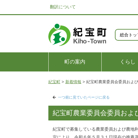
翻訳について
総合トッ
町の案内
くらし
紀宝町
>
新着情報
>
紀宝町農業委員会委員およ
一つ前に見ていたページに戻る
紀宝町農業委員会委員およ
紀宝町で募集している農業委員および農地
定により、令和６年５月３１日現在の推薦