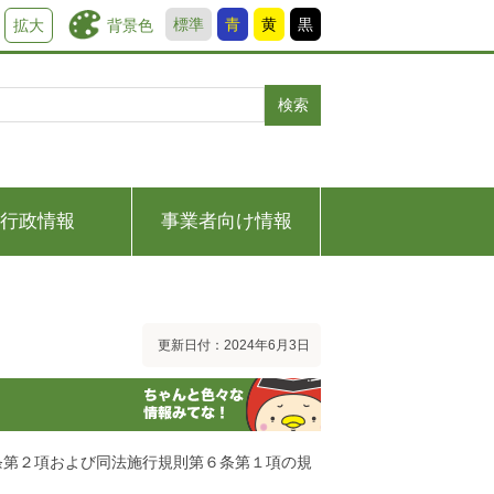
標準
青
黄
黒
背景色
拡大
検索
行政情報
事業者向け情報
更新日付：2024年6月3日
条第２項および同法施行規則第６条第１項の規