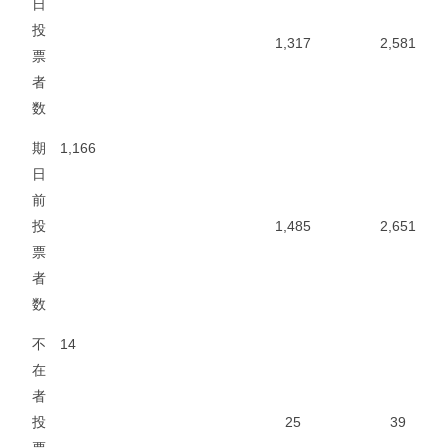
日
投
1,317
2,581
票
者
数
期
1,166
日
前
投
1,485
2,651
票
者
数
不
14
在
者
投
25
39