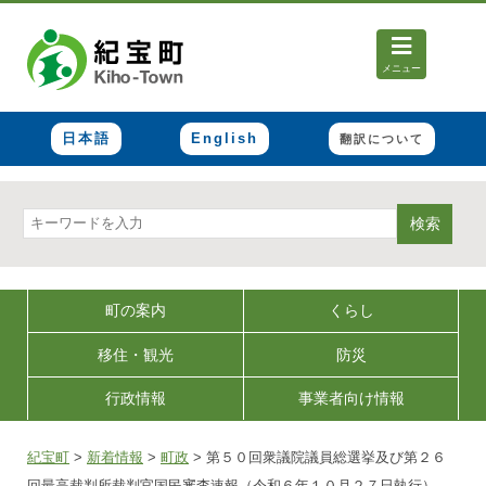
メニュー
日本語
English
翻訳について
検索
町の案内
くらし
移住・観光
防災
行政情報
事業者向け情報
紀宝町
>
新着情報
>
町政
>
第５０回衆議院議員総選挙及び第２６
回最高裁判所裁判官国民審査速報（令和６年１０月２７日執行）