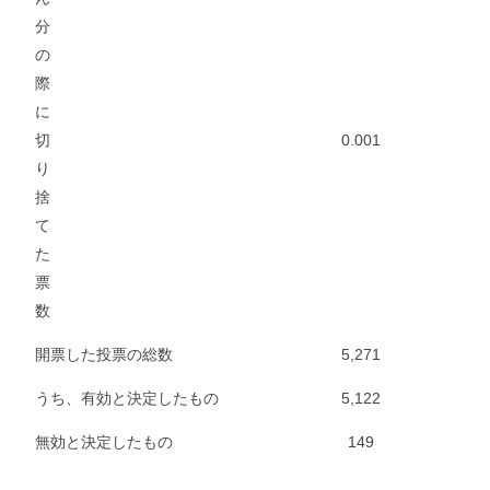
分
の
際
に
切
0.001
り
捨
て
た
票
数
開票した投票の総数
5,271
うち、有効と決定したもの
5,122
無効と決定したもの
149