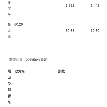
権
1,832
3,442
者
数
投
60.29
票
60.68
60.50
率
開票結果（22時50分確定）
届
政党名
票数
出
受
理
番
号