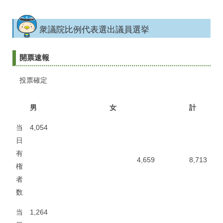
衆議院比例代表選出議員選挙
開票速報
投票確定
男
女
計
当
4,054
日
有
4,659
8,713
権
者
数
当
1,264