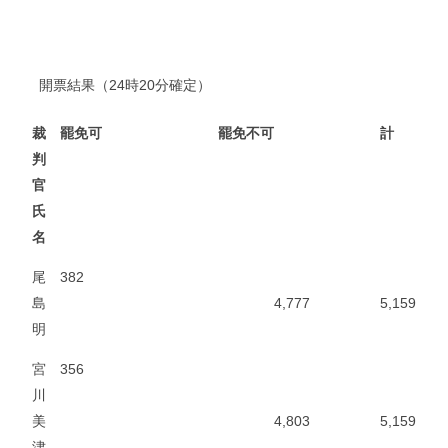
開票結果（24時20分確定）
裁
罷免可
罷免不可
計
判
官
氏
名
尾
382
島
4,777
5,159
明
宮
356
川
美
4,803
5,159
津