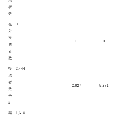
票
者
数
在
0
外
投
0
0
票
者
数
投
2,444
票
者
2,827
5,271
数
合
計
棄
1,610