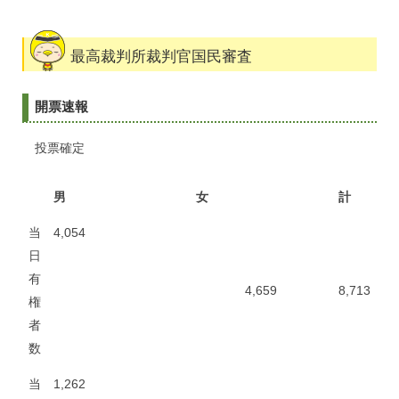
最高裁判所裁判官国民審査
開票速報
投票確定
男
女
計
当
4,054
日
有
4,659
8,713
権
者
数
当
1,262