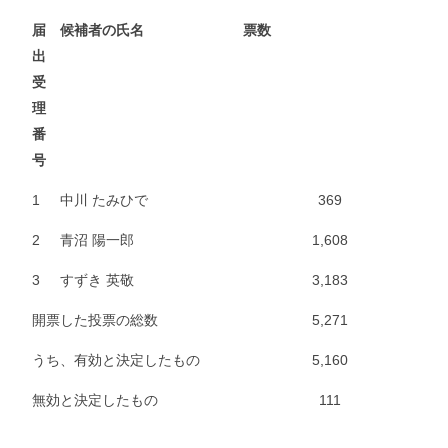
届
候補者の氏名
票数
出
受
理
番
号
1
中川 たみひで
369
2
青沼 陽一郎
1,608
3
すずき 英敬
3,183
開票した投票の総数
5,271
うち、有効と決定したもの
5,160
無効と決定したもの
111