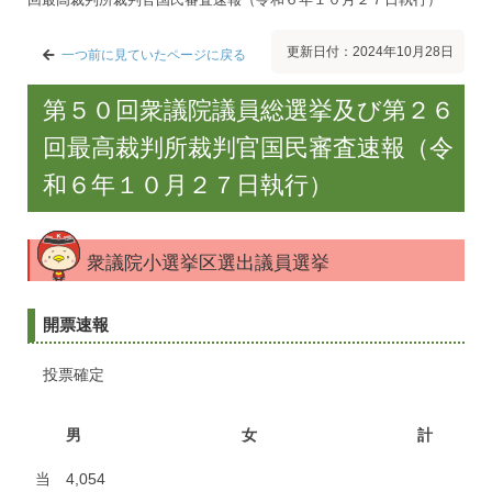
更新日付：2024年10月28日
一つ前に見ていたページに戻る
第５０回衆議院議員総選挙及び第２６
回最高裁判所裁判官国民審査速報（令
和６年１０月２７日執行）
衆議院小選挙区選出議員選挙
開票速報
投票確定
男
女
計
当
4,054