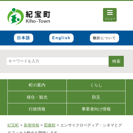
メニュー
日本語
English
翻訳について
検索
町の案内
くらし
移住・観光
防災
行政情報
事業者向け情報
紀宝町
>
新着情報
>
図書館
>
エンサイクロペディア・シネマとグ
ラフィカ上映会を開催します