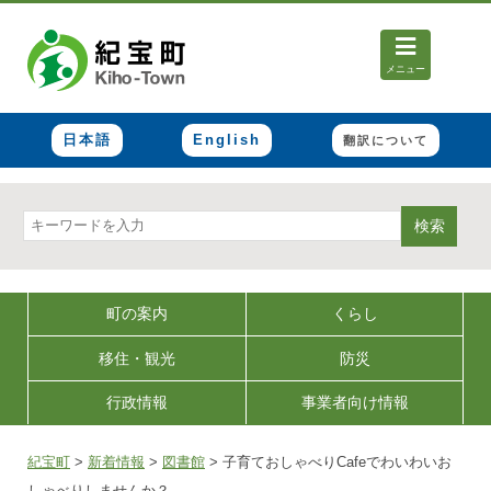
メニュー
日本語
English
翻訳について
検索
町の案内
くらし
移住・観光
防災
行政情報
事業者向け情報
紀宝町
>
新着情報
>
図書館
>
子育ておしゃべりCafeでわいわいお
しゃべりしませんか？