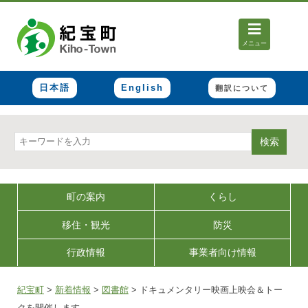
メニュー
日本語
English
翻訳について
検索
町の案内
くらし
移住・観光
防災
行政情報
事業者向け情報
紀宝町
>
新着情報
>
図書館
>
ドキュメンタリー映画上映会＆トー
クを開催します