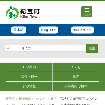
メニュー
日本語
English
翻訳について
検索
町の案内
くらし
移住・観光
防災
行政情報
事業者向け情報
紀宝町
>
新着情報
>
イベント
>
終了【2025】第19回紀宝みなとフ
ェスティバルにおけるフリーマーケット出店者の募集について