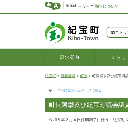
翻訳について
総合トッ
町の案内
くらし
紀宝町
>
新着情報
>
町政
>
町長選挙及び紀宝町
一つ前に見ていたページに戻る
町長選挙及び紀宝町議会議
令和８年２月４日任期満了に伴う、紀宝町