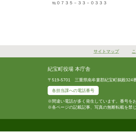
℡０７３５－３３－０３３３
サイトマップ
こ
紀宝町役場 本庁舎
〒519-5701 三重県南牟婁郡紀宝町鵜殿324番地 T
各担当課への電話番号
※間違い電話が多く発生しています。番号を
※各ページの記載記事、写真の無断転載を禁