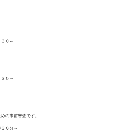
：３０～
：３０～
ための事前審査です。
時３０分～