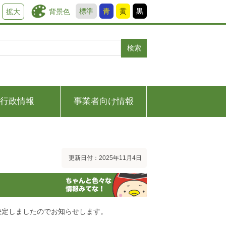
標準
青
黄
黒
背景色
拡大
検索
行政情報
事業者向け情報
更新日付：2025年11月4日
決定しましたのでお知らせします。