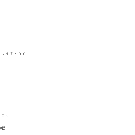
０～１７：００
１０～
の郷」