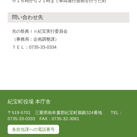
※１６時から２１時まで車両通行規制を行うため
問い合わせ先
光の祭典ｉｎ紀宝実行委員会
（事務局：企画調整課）
ＴＥＬ：0735-33-0334
紀宝町役場 本庁舎
〒519-5701 三重県南牟婁郡紀宝町鵜殿324番地 TEL：
0735-33-0333 FAX：0735-32-3061
各担当課への電話番号