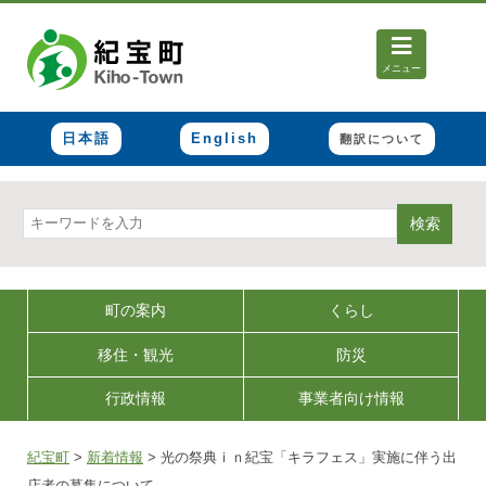
メニュー
日本語
English
翻訳について
検索
町の案内
くらし
移住・観光
防災
行政情報
事業者向け情報
紀宝町
>
新着情報
>
光の祭典ｉｎ紀宝「キラフェス」実施に伴う出
店者の募集について