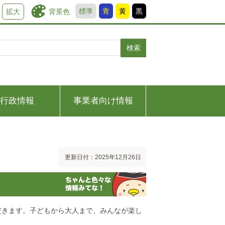
標準
青
黄
黒
背景色
拡大
検索
行政情報
事業者向け情報
更新日付：2025年12月26日
だきます。子どもから大人まで、みんなが楽し