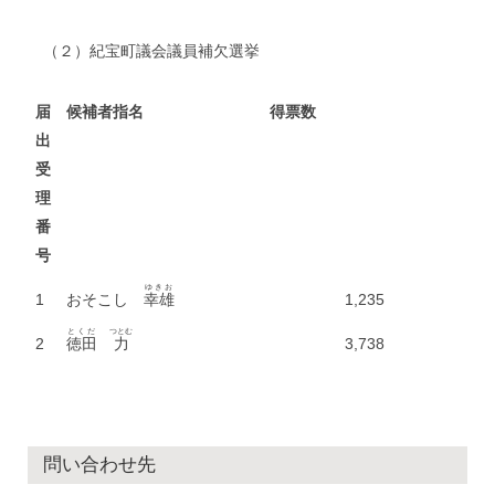
（２）紀宝町議会議員補欠選挙
届
候補者指名
得票数
出
受
理
番
号
ゆきお
1
おそこし
幸雄
1,235
とくだ
つとむ
2
徳田
力
3,738
問い合わせ先