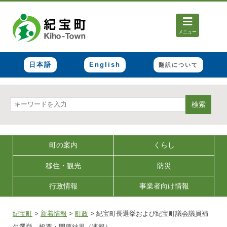
メニュー
日本語
English
翻訳について
検索
町の案内
くらし
移住・観光
防災
行政情報
事業者向け情報
紀宝町
>
新着情報
>
町政
>
紀宝町長選挙および紀宝町議会議員補
欠選挙 投票・開票結果（速報）