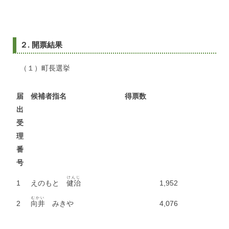
２. 開票結果
（１）町長選挙
届
候補者指名
得票数
出
受
理
番
号
けんじ
1
えのもと
健治
1,952
むかい
2
向井
みきや
4,076