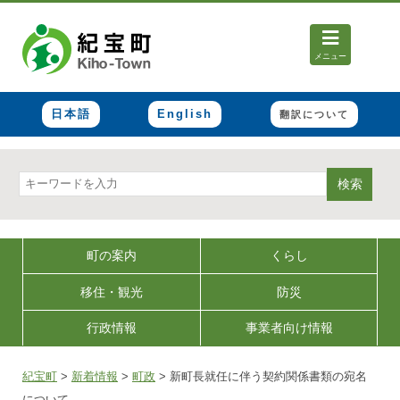
メニュー
日本語
English
翻訳について
検索
町の案内
くらし
移住・観光
防災
行政情報
事業者向け情報
紀宝町
>
新着情報
>
町政
>
新町長就任に伴う契約関係書類の宛名
について