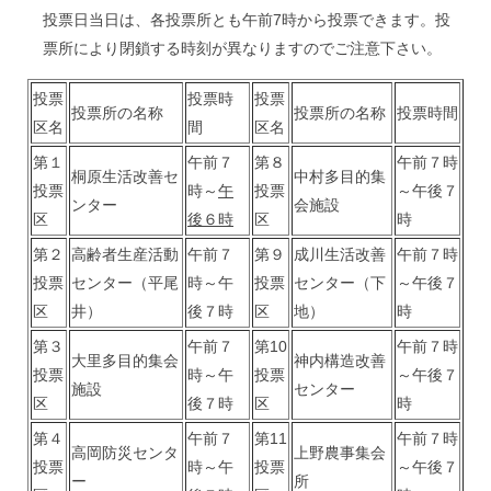
投票日当日は、各投票所とも午前7時から投票できます。投
票所により閉鎖する時刻が異なりますのでご注意下さい。
投票
投票時
投票
投票所の名称
投票所の名称
投票時間
区名
間
区名
第１
午前７
第８
午前７時
桐原生活改善セ
中村多目的集
投票
時～
午
投票
～午後７
ンター
会施設
区
後６時
区
時
第２
高齢者生産活動
午前７
第９
成川生活改善
午前７時
投票
センター（平尾
時～午
投票
センター（下
～午後７
区
井）
後７時
区
地）
時
第３
午前７
第10
午前７時
大里多目的集会
神内構造改善
投票
時～午
投票
～午後７
施設
センター
区
後７時
区
時
第４
午前７
第11
午前７時
高岡防災センタ
上野農事集会
投票
時～午
投票
～午後７
ー
所