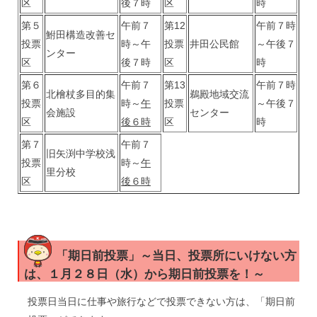
区
後７時
区
時
第５
午前７
第12
午前７時
鮒田構造改善セ
投票
時～午
投票
井田公民館
～午後７
ンター
区
後７時
区
時
第６
午前７
第13
午前７時
北檜杖多目的集
鵜殿地域交流
投票
時～
午
投票
～午後７
会施設
センター
区
後６時
区
時
第７
午前７
旧矢渕中学校浅
投票
時～
午
里分校
区
後６時
「期日前投票」～当日、投票所にいけない方
は、１月２８日（水）から期日前投票を！～
投票日当日に仕事や旅行などで投票できない方は、「期日前