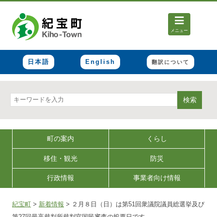
メニュー
日本語
English
翻訳について
検索
町の案内
くらし
移住・観光
防災
行政情報
事業者向け情報
紀宝町
>
新着情報
>
２月８日（日）は第51回衆議院議員総選挙及び
第27回最高裁判所裁判官国民審査の投票日です