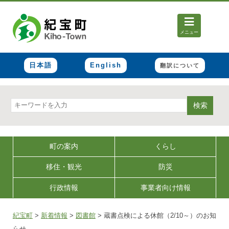
メニュー
日本語
English
翻訳について
検索
町の案内
くらし
移住・観光
防災
行政情報
事業者向け情報
紀宝町
>
新着情報
>
図書館
>
蔵書点検による休館（2/10～）のお知
らせ