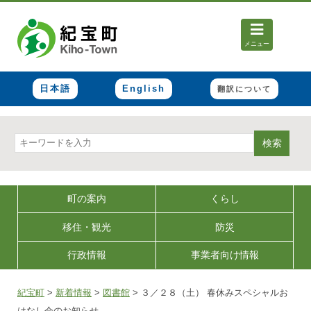
メニュー
日本語
English
翻訳について
検索
町の案内
くらし
移住・観光
防災
行政情報
事業者向け情報
紀宝町
>
新着情報
>
図書館
>
３／２８（土） 春休みスペシャルお
はなし会のお知らせ