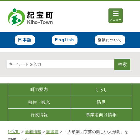
メニュー
日本語
English
翻訳について
検索
町の案内
くらし
移住・観光
防災
行政情報
事業者向け情報
紀宝町
>
新着情報
>
図書館
>
「人形劇団京芸の楽しい人形劇」を
開催します