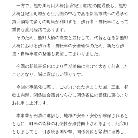
一方で、熊野川河口大橋(新宮紀宝道路)の開通後も、熊野
大橋は紀宝町域から生活圏の中心である新宮市域への通学や
買い物等で多くの町民が利用する、歩行者・自転車にとって
重要な渡河経路であります。
そのため、熊野大橋の撤去と並行して、代替となる新熊野
大橋における歩行者・自転車の安全確保のため、新たな歩
道・自転車道の整備も要望してまいりました。
今回の新規事業化により早期整備に向けて大きく前進した
こととなり、誠に喜ばしい限りです。
今回の事業化に際し、ご尽力いただきました国、三重・和
歌山両県、関係国会議員ならびに関係各位の皆様に衷心より
お礼申し上げます。
本事業が円滑に進捗し、地域の安全・安心が確保されると
ともに、町民の皆様の利便性が維持向上されるよう、紀宝町
としましても、引き続き国や県、関係各位と緊密に連携し、