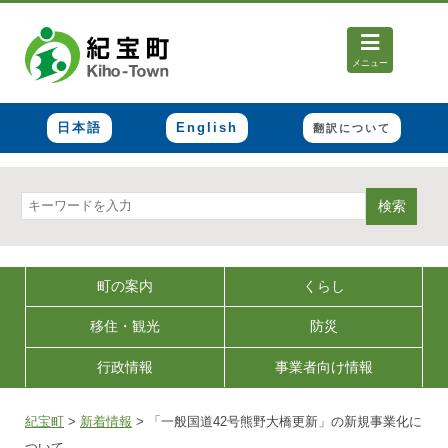
メニュー
日本語
English
翻訳について
検索
町の案内
くらし
移住・観光
防災
行政情報
事業者向け情報
紀宝町
>
新着情報
>
「一般国道42号熊野大橋更新」の新規事業化に
ついて