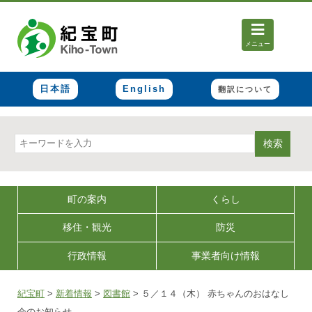
メニュー
日本語
English
翻訳について
検索
町の案内
くらし
移住・観光
防災
行政情報
事業者向け情報
紀宝町
>
新着情報
>
図書館
>
５／１４（木） 赤ちゃんのおはなし
会のお知らせ