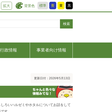
標準
青
黄
黒
背景色
拡大
検索
行政情報
事業者向け情報
更新日付：2026年5月13日
もしろいハルゼミやホタルについてお話をして
料です。