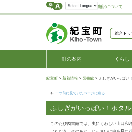
翻訳について
総合トッ
町の案内
くらし
紀宝町
>
新着情報
>
図書館
>
ふしぎがいっぱい
一つ前に見ていたページに戻る
ふしぎがいっぱい！ホタル
このたび図書館では、虫にくわしい山口和
いただき、そのあと、じっさいに虫を見に