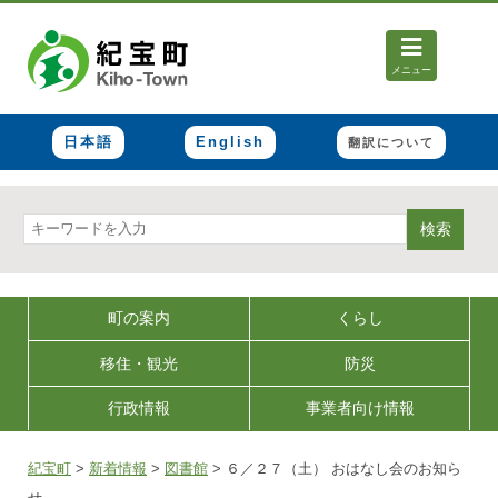
メニュー
日本語
English
翻訳について
検索
町の案内
くらし
移住・観光
防災
行政情報
事業者向け情報
紀宝町
>
新着情報
>
図書館
>
６／２７（土） おはなし会のお知ら
せ