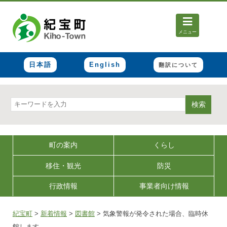
メニュー
日本語
English
翻訳について
検索
町の案内
くらし
移住・観光
防災
行政情報
事業者向け情報
紀宝町
>
新着情報
>
図書館
>
気象警報が発令された場合、臨時休
館します