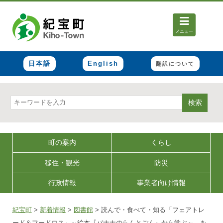
メニュー
日本語
English
翻訳について
検索
町の案内
くらし
移住・観光
防災
行政情報
事業者向け情報
紀宝町
>
新着情報
>
図書館
>
読んで・食べて・知る「フェアトレ
ード＆フードロス」～絵本『バナナのらんとごん』から学ぶ～ を