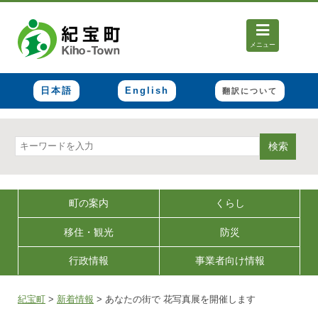
メニュー
日本語
English
翻訳について
検索
町の案内
くらし
移住・観光
防災
行政情報
事業者向け情報
紀宝町
>
新着情報
>
あなたの街で 花写真展を開催します