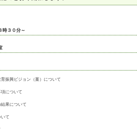
３時３０分～
室
教育振興ビジョン（案）について
事項について
の結果について
ついて
て