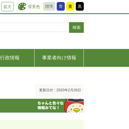
標準
青
黄
黒
背景色
拡大
検索
行政情報
事業者向け情報
更新日付：2020年2月28日