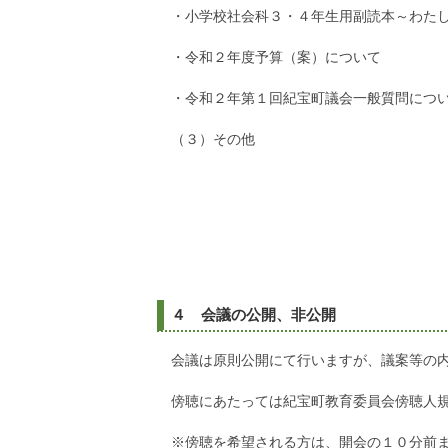
・小学校社会科３・４年生用副読本～わた
・令和２年度予算（案）について
・令和２年第１回紀宝町議会一般質問につ
（３）その他
４ 会議の公開、非公開
会議は原則公開にて行いますが、議案等の
傍聴にあたっては紀宝町教育委員会傍聴人
※傍聴を希望される方は、開会の１０分前