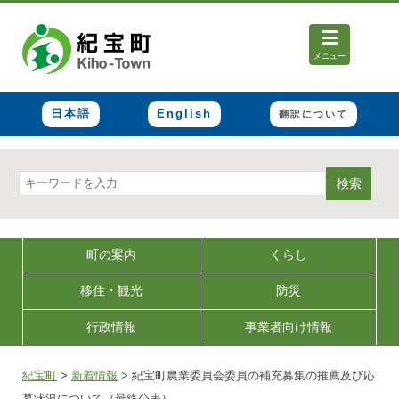
メニュー
日本語
English
翻訳について
検索
町の案内
くらし
移住・観光
防災
行政情報
事業者向け情報
紀宝町
>
新着情報
>
紀宝町農業委員会委員の補充募集の推薦及び応
募状況について（最終公表）