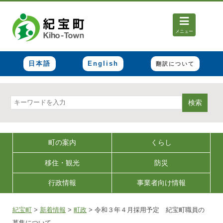
メニュー
日本語
English
翻訳について
検索
町の案内
くらし
移住・観光
防災
行政情報
事業者向け情報
紀宝町
>
新着情報
>
町政
>
令和３年４月採用予定 紀宝町職員の
募集について