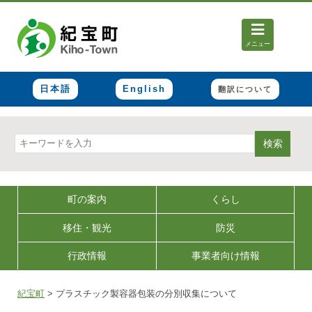
メニュー
日本語
English
翻訳について
検索
町の案内
くらし
移住・観光
防災
行政情報
事業者向け情報
紀宝町
>
プラスチック製容器包装の分別収集について