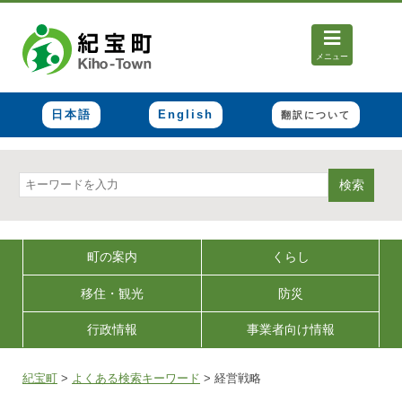
メニュー
日本語
English
翻訳について
検索
町の案内
くらし
移住・観光
防災
行政情報
事業者向け情報
紀宝町
>
よくある検索キーワード
>
経営戦略