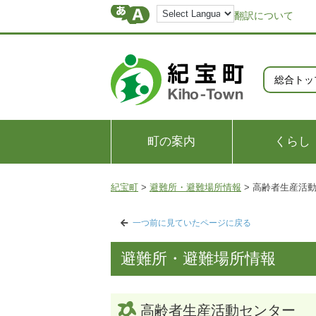
翻訳について
総合トッ
町の案内
くらし
紀宝町
>
避難所・避難場所情報
>
高齢者生産活
一つ前に見ていたページに戻る
避難所・避難場所情報
高齢者生産活動センター