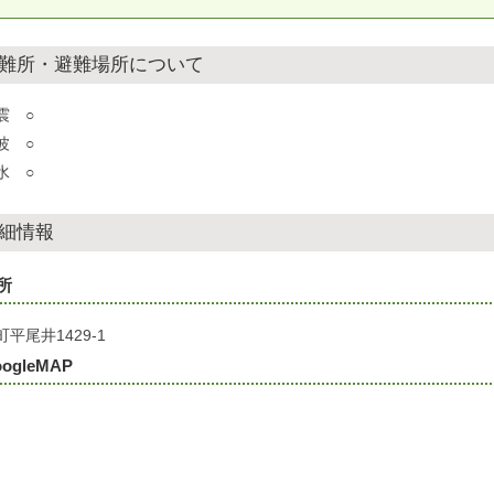
難所・避難場所について
震 ○
波 ○
水 ○
細情報
所
平尾井1429-1
ogleMAP