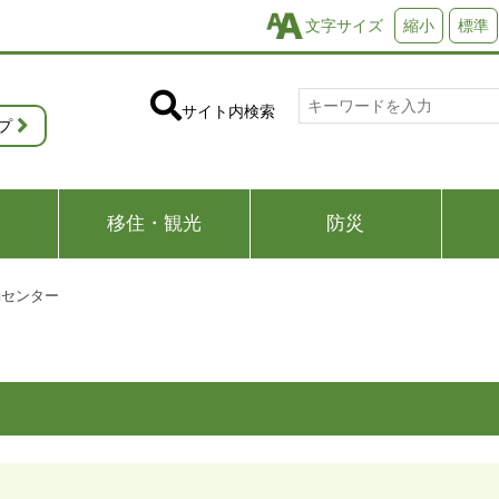
文字サイズ
縮小
標準
サイト内検索
プ
移住・観光
防災
動センター