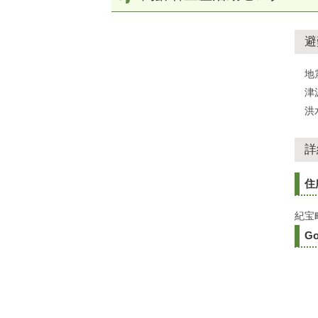
避
地
津
洪
詳
住
紀宝町
Go