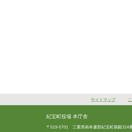
サイトマップ
こ
紀宝町役場 本庁舎
〒519-5701 三重県南牟婁郡紀宝町鵜殿324番地 T