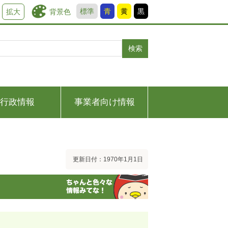
標準
青
黄
黒
背景色
拡大
検索
行政情報
事業者向け情報
更新日付：1970年1月1日