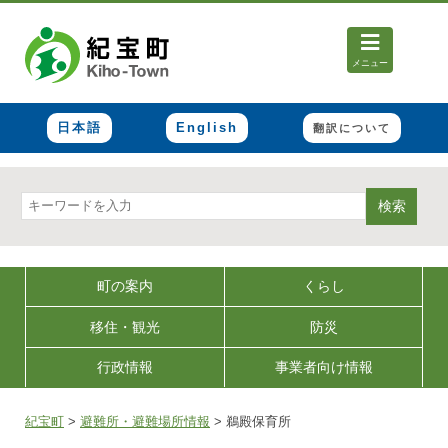
メニュー
日本語
English
翻訳について
検索
町の案内
くらし
移住・観光
防災
行政情報
事業者向け情報
紀宝町
>
避難所・避難場所情報
>
鵜殿保育所