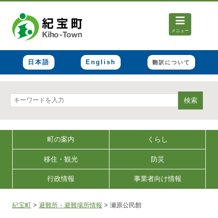
メニュー
日本語
English
翻訳について
検索
町の案内
くらし
移住・観光
防災
行政情報
事業者向け情報
紀宝町
>
避難所・避難場所情報
>
瀬原公民館