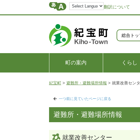
翻訳について
総合トッ
町の案内
くらし
紀宝町
>
避難所・避難場所情報
>
就業改善セン
一つ前に見ていたページに戻る
避難所・避難場所情報
就業改善センター