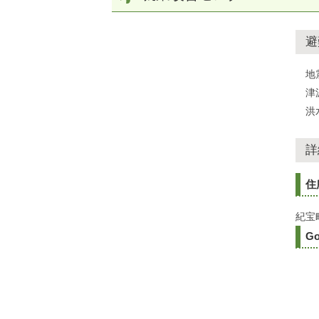
避
地
津
洪
詳
住
紀宝
Go