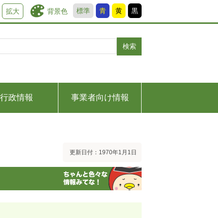
標準
青
黄
黒
背景色
拡大
検索
行政情報
事業者向け情報
更新日付：1970年1月1日