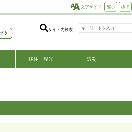
文字サイズ
縮小
標準
サイト内検索
プ
移住・観光
防災
ター