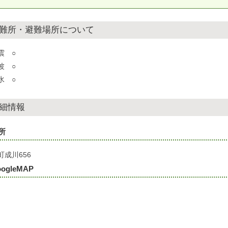
難所・避難場所について
震 ○
波 ○
水 ○
細情報
所
町成川656
ogleMAP