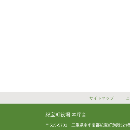
サイトマップ
こ
紀宝町役場 本庁舎
〒519-5701 三重県南牟婁郡紀宝町鵜殿324番地 T