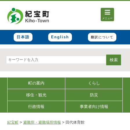
メニュー
日本語
English
翻訳について
検索
町の案内
くらし
移住・観光
防災
行政情報
事業者向け情報
紀宝町
>
避難所・避難場所情報
>
田代体育館