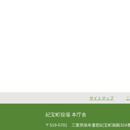
サイトマップ
こ
紀宝町役場 本庁舎
〒519-5701 三重県南牟婁郡紀宝町鵜殿324番地 T