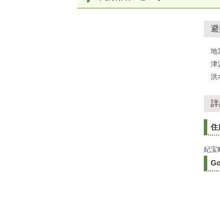
避
地
津
洪
詳
住
紀宝町
Go