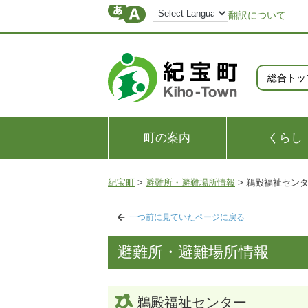
翻訳について
総合トッ
町の案内
くらし
紀宝町
>
避難所・避難場所情報
>
鵜殿福祉セン
一つ前に見ていたページに戻る
避難所・避難場所情報
鵜殿福祉センター