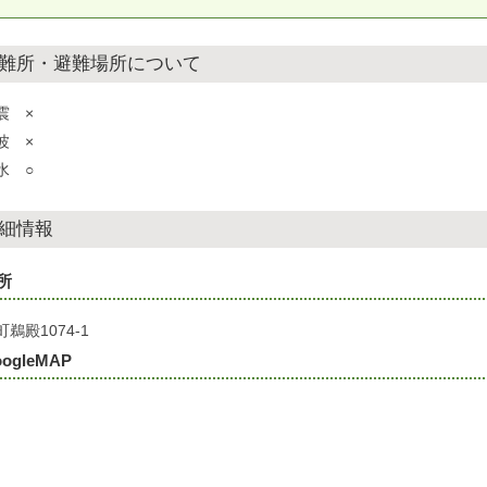
難所・避難場所について
震 ×
波 ×
水 ○
細情報
所
鵜殿1074-1
ogleMAP