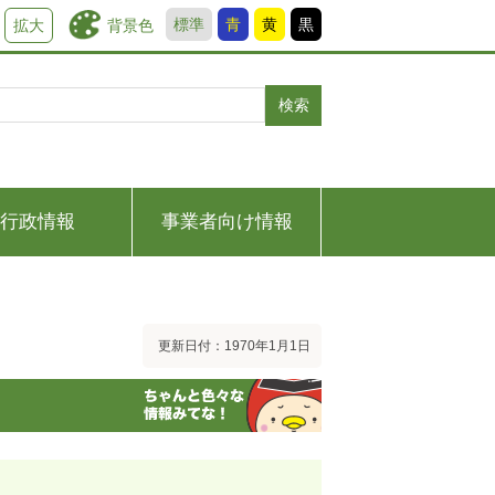
標準
青
黄
黒
背景色
拡大
検索
行政情報
事業者向け情報
更新日付：1970年1月1日