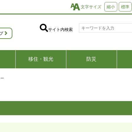
文字サイズ
縮小
標準
サイト内検索
プ
移住・観光
防災
ター