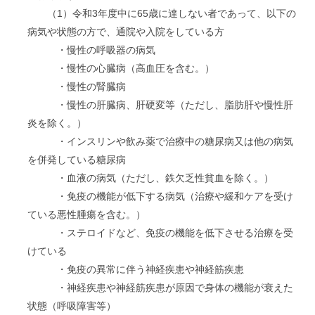
（1）令和3年度中に65歳に達しない者であって、以下の
病気や状態の方で、通院や入院をしている方
・慢性の呼吸器の病気
・慢性の心臓病（高血圧を含む。）
・慢性の腎臓病
・慢性の肝臓病、肝硬変等（ただし、脂肪肝や慢性肝
炎を除く。）
・インスリンや飲み薬で治療中の糖尿病又は他の病気
を併発している糖尿病
・血液の病気（ただし、鉄欠乏性貧血を除く。）
・免疫の機能が低下する病気（治療や緩和ケアを受け
ている悪性腫瘍を含む。）
・ステロイドなど、免疫の機能を低下させる治療を受
けている
・免疫の異常に伴う神経疾患や神経筋疾患
・神経疾患や神経筋疾患が原因で身体の機能が衰えた
状態（呼吸障害等）