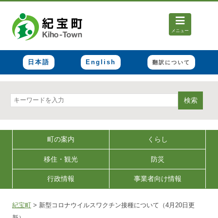
メニュー
日本語
English
翻訳について
検索
町の案内
くらし
移住・観光
防災
行政情報
事業者向け情報
紀宝町
>
新型コロナウイルスワクチン接種について（4月20日更
新）