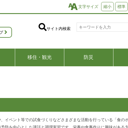
文字サイズ
縮小
標準
サイト内検索
プ
移住・観光
防災
や、イベント等での試食づくりなどさまざまな活動を行っている「食の
病予防を中心とした講話と調理実習です。栄養や食事作りに興味がある