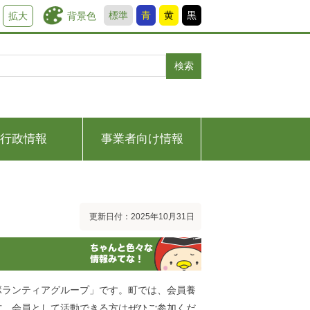
標準
青
黄
黒
背景色
拡大
検索
行政情報
事業者向け情報
更新日付：2025年10月31日
ボランティアグループ」です。町では、会員養
方、会員として活動できる方はぜひご参加くだ