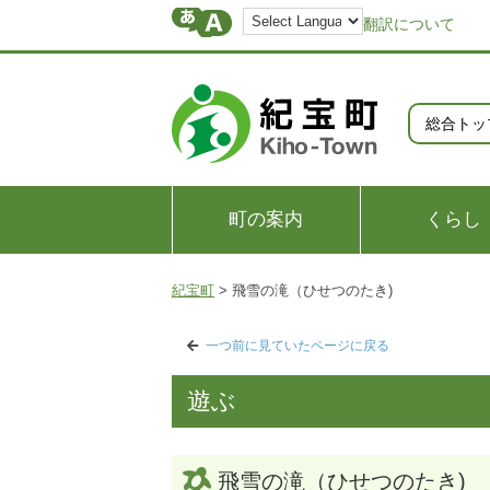
翻訳について
総合トッ
町の案内
くらし
紀宝町
>
飛雪の滝（ひせつのたき)
一つ前に見ていたページに戻る
遊ぶ
飛雪の滝（ひせつのたき)