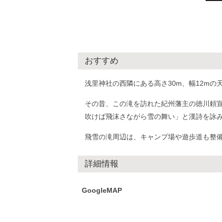
おすすめ
浅里神社の西隣にある高さ30m、幅12m
その昔、この滝を訪れた紀州藩主の徳川頼
吹けば飛沫さながら雪の舞い」と漢詩を詠
飛雪の滝周辺は、キャンプ場や遊歩道も整
詳細情報
GoogleMAP