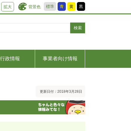
標準
青
黄
黒
背景色
拡大
検索
行政情報
事業者向け情報
更新日付：2018年3月28日