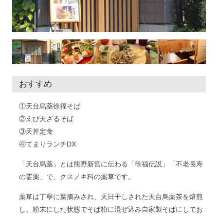
おすすめ
①天台烏薬徐福そば
②えび天ざるそば
③天丼定食
④てまりランチDX
「天台烏薬」とは熊野新宮に伝わる「徐福伝説」「不老長寿
の霊薬」で、クスノキ科の薬草です。
薬草は丁寧に葉摘みされ、天日干しされた天台烏薬茶を焙煎
し、粉末にした状態でそば粉に混ぜ込み自家製そばにしてお