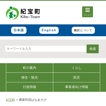
メニュー
日本語
English
翻訳について
検索
町の案内
くらし
移住・観光
防災
行政情報
事業者向け情報
紀宝町
>
農家民宿はなあそび