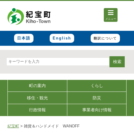
メニュー
日本語
English
翻訳について
検索
町の案内
くらし
移住・観光
防災
行政情報
事業者向け情報
紀宝町
>
雑貨＆ハンドメイド WANOFF