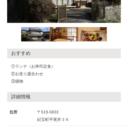
おすすめ
①ランチ（お寿司定食）
②お造り盛合わせ
③揚物
詳細情報
住所
〒519-5833
紀宝町平尾井３６