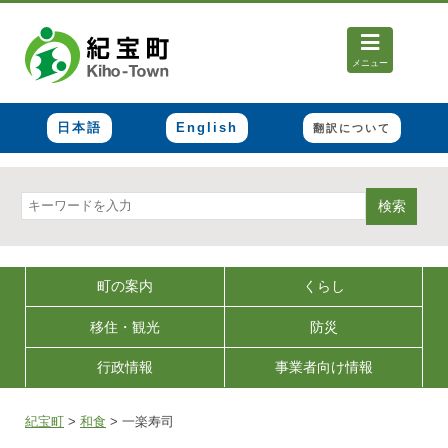
メニュー
日本語
English
翻訳について
検索
町の案内
くらし
移住・観光
防災
行政情報
事業者向け情報
紀宝町
>
和食
>
一楽寿司