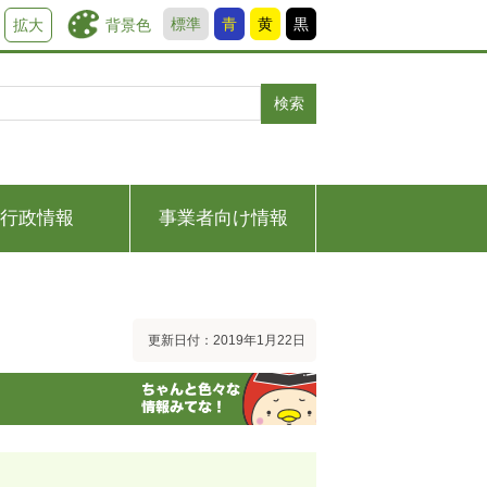
標準
青
黄
黒
背景色
拡大
検索
行政情報
事業者向け情報
更新日付：2019年1月22日