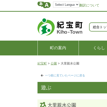
翻訳について
総合トッ
町の案内
くらし
紀宝町
>
公園
>
大里親水公園
一つ前に見ていたページに戻る
遊ぶ
大里親水公園