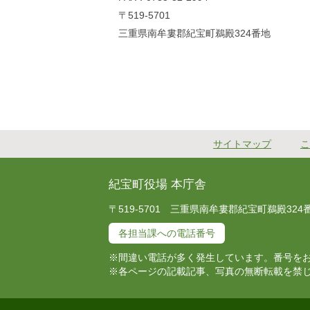
〒519-5701
三重県南牟婁郡紀宝町鵜殿324番地
サイトマップ
こ
紀宝町役場 本庁舎
〒519-5701 三重県南牟婁郡紀宝町鵜殿324番地 T
各担当課への電話番号
※間違い電話が多く発生しています。番号を
※各ページの記載記事、写真の無断転載を禁