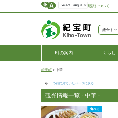
翻訳について
総合トッ
町の案内
くらし
紀宝町
>
中華
一つ前に見ていたページに戻る
観光情報一覧 - 中華 -
食べる