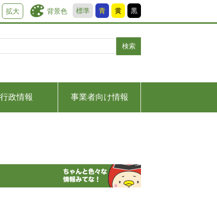
標準
青
黄
黒
背景色
拡大
検索
行政情報
事業者向け情報