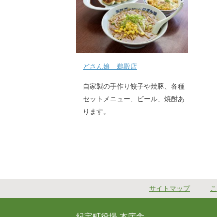
どさん娘 鵜殿店
自家製の手作り餃子や焼豚、各種
セットメニュー、ビール、焼酎あ
ります。
サイトマップ
こ
紀宝町役場 本庁舎