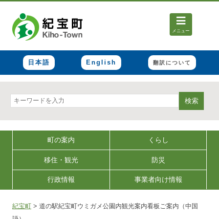
メニュー
日本語
English
翻訳について
検索
町の案内
くらし
移住・観光
防災
行政情報
事業者向け情報
紀宝町
>
道の駅紀宝町ウミガメ公園内観光案内看板ご案内（中国
語）