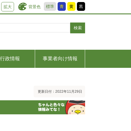
標準
青
黄
黒
背景色
拡大
検索
行政情報
事業者向け情報
更新日付：2022年11月29日