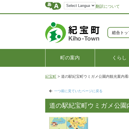
翻訳について
総合トッ
町の案内
くらし
紀宝町
>
道の駅紀宝町ウミガメ公園内観光案内看
一つ前に見ていたページに戻る
道の駅紀宝町ウミガメ公園