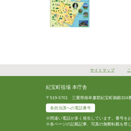
サイトマップ
こ
紀宝町役場 本庁舎
〒519-5701 三重県南牟婁郡紀宝町鵜殿324番地 T
各担当課への電話番号
※間違い電話が多く発生しています。番号を
※各ページの記載記事、写真の無断転載を禁