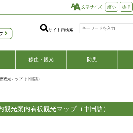
文字サイズ
縮小
標準
サイト内検索
プ
移住・観光
防災
板観光マップ（中国語）
内観光案内看板観光マップ（中国語）