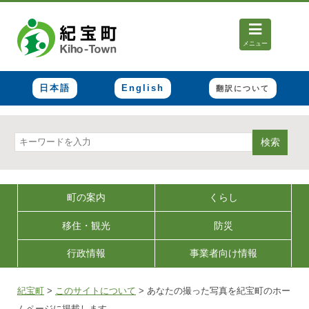
メニュー
日本語
English
翻訳について
検索
町の案内
くらし
移住・観光
防災
行政情報
事業者向け情報
紀宝町
>
このサイトについて
>
あなたの撮った写真を紀宝町のホー
ムページに掲載します