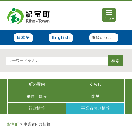
メニュー
日本語
English
翻訳について
検索
町の案内
くらし
移住・観光
防災
行政情報
事業者向け情報
紀宝町
>
事業者向け情報