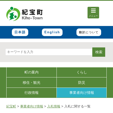
メニュー
日本語
English
翻訳について
検索
町の案内
くらし
移住・観光
防災
行政情報
事業者向け情報
紀宝町
>
事業者向け情報
>
入札情報
>
入札に関する一覧