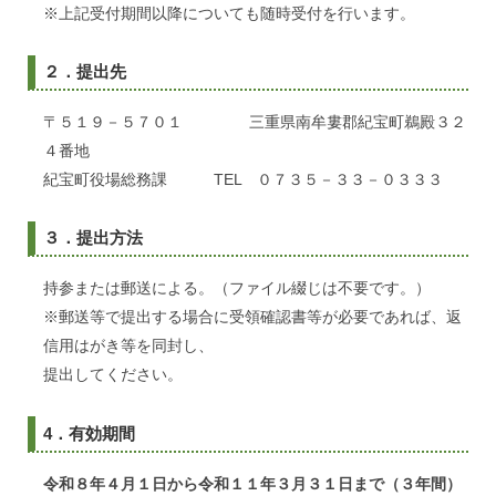
※上記受付期間以降についても随時受付を行います。
２．提出先
〒５１９－５７０１ 三重県南牟婁郡紀宝町鵜殿３２
４番地
紀宝町役場総務課 TEL ０７３５－３３－０３３３
３．提出方法
持参または郵送による。（ファイル綴じは不要です。）
※郵送等で提出する場合に受領確認書等が必要であれば、返
信用はがき等を同封し、
提出してください。
4．有効期間
令和８年４月１日から令和１１年３月３１日まで（３年間）